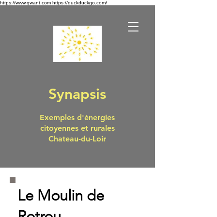
https://www.qwant.com https://duckduckgo.com/
Synapsis
Exemples d'énergies
citoyennes et rurales
Chateau-du-Loir
Le Moulin de
Rotrou