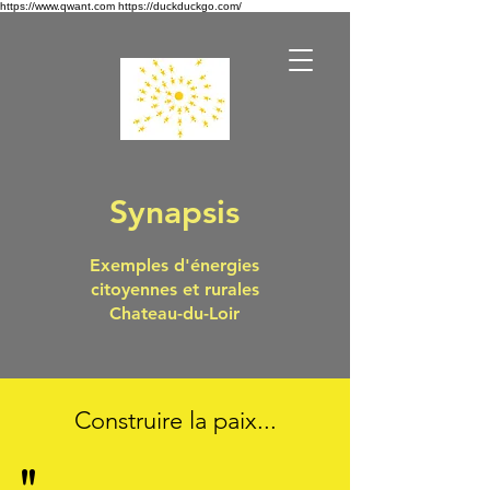
https://www.qwant.com https://duckduckgo.com/
Synapsis
Exemples d'énergies
citoyennes et rurales
Chateau-du-Loir
Construire la paix...
"